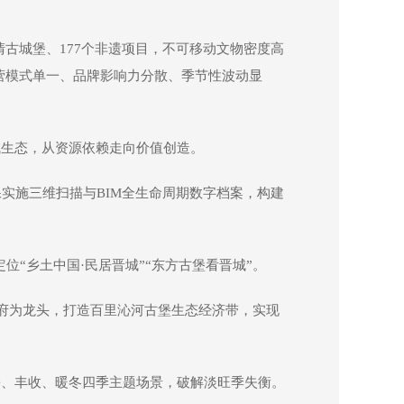
清古城堡、177个非遗项目，不可移动文物密度高
营模式单一、品牌影响力分散、季节性波动显
域生态，从资源依赖走向价值创造。
实施三维扫描与BIM全生命周期数字档案，构建
“乡土中国·民居晋城”“东方古堡看晋城”。
相府为龙头，打造百里沁河古堡生态经济带，实现
暑、丰收、暖冬四季主题场景，破解淡旺季失衡。