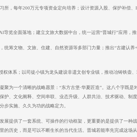
习所，每年200万元专项资金定向培养；设计资源入股、保护补偿、
生、AI导览全面落地；建立文旅大数据中台，统一运营“晋城行”应用，
，统筹文物、文旅、住建、自然资源等多部门力量；推出“古建认养+
品牌授权体系；以司徒小镇为龙头建设非遗文创专业镇，推动冶铸铁壶
凝聚为一个清晰的战略愿景：“东方古堡·华夏匠造”。这八个字既是
保护、文化阐释、空间串联、业态升级、人群共治、技术驱动、制
分步实施、久久为功的战略定力。
发展提供了一套系统、可操作的行动框架，更重要的是提供了一种
里的历史，而是可以不断生长的当代生活。晋城若能率先完成这场