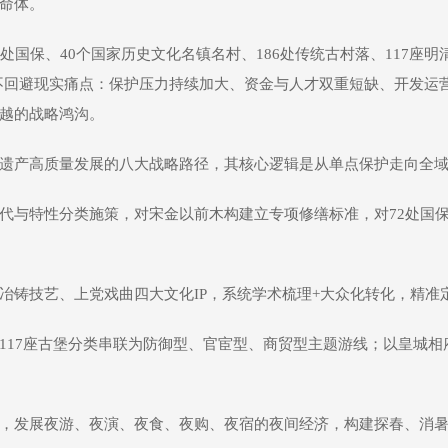
命体。
处国保、40个国家历史文化名镇名村、186处传统古村落、117座明
毫不回避现实痛点：保护压力持续加大、资金与人才双重短缺、开发运
越的战略鸿沟。
遗产高质量发展的八大战略路径，其核心逻辑是从单点保护走向全
代与特性分类施策，对宋金以前木构建立专项修缮标准，对72处国保
铸技艺、上党戏曲四大文化IP，系统学术梳理+大众化转化，精准定位
117座古堡分类串联为防御型、官宦型、商贸型主题游线；以皇城
，发展夜游、夜演、夜食、夜购、夜宿的夜间经济，构建探春、消