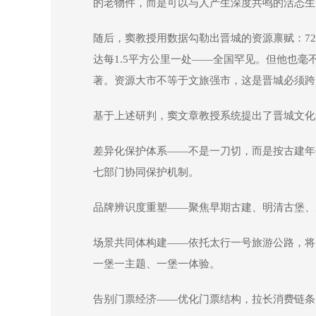
的老物件，而是可以与人产生深度共鸣的活态生
随后，窦教授用数据勾勒出晋城的资源禀赋：72
达每1.5平方公里一处——全国罕见。但他也
著。资源大市不等于文旅强市，这是晋城必须跨
基于上述研判，窦文章教授系统提出了晋城文化
差异化保护体系——不是一刀切，而是按古建年
七部门协同保护机制。
品牌辨识度重塑——聚焦早期古建、明清古堡、冶
场景共同体构建——依托太行一号旅游公路，将
一堡一主题、一堡一体验。
告别门票经济——优化门票结构，拉长消费链条