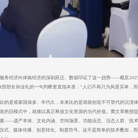
务经济向体验经济的深刻跃迁。数据印证了这一趋势——截至2025年
%。文旅部部长孙业礼的一句判断更直指本质：“人们不再只为风景买单，
比的是谁家国保多、年代久，未来比的是谁能创造不可替代的沉浸
发的旧模式中，就难以真正释放文化资源的当代价值。窦文章教授
素——遗产本体、文化内涵、空间场景、功能业态、活态人群、技
为仪式、媒体传播、创意转化、制度符号。这不是简单的技术叠加，