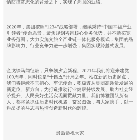
情防控常态化的背景之下，实现了亮眼的业绩。
2020年，集团按照“1234”战略部署，继续秉持“中国幸福产业
引领者”使命愿景，聚焦规划咨询核心业务优势，并不断拓宽
业务范围，大力实施文旅全产业链一体化服务模式，集团的品
牌影响力、行业竞争力进一步增强，集团实现跨越式发展。
金戈铁马闻征鼓，只争朝夕启新程。2021年我们将迎来建党
100周年，同时也是“十四五”开局之年。站在新的历史起点，
我们将继续不忘初心、牢记使命，积极遵从集团高质量发展的
新定位、新方向，为打造推动行业健康持续发展、助力社会经
济提升、人民美好生活实现而贡献力量。我们博雅团队所有
人，都将紧抓住历史时代机遇，奋发图强，与大家携手，以一
种昂扬的斗志与热情创造新时代的辉煌。
最后恭祝大家