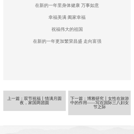
在新的一年里身体健康 万事如意
幸福美满 阖家幸福
祝福伟大的祖国
在新的一年更加繁荣昌盛 走向富强
上一篇：双节祝福丨情满月圆
下一篇：博雅研究丨女性在旅游
夜，家国两团圆
中的作用——写在国际三八妇女
节之际