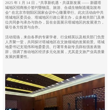
2025 年 1 月 14 日，“共享新机遇・共谋新发展 —— 新疆塔
城地区招商推介签约暨物流、旅游、合成生物制造规划发布
会” 在北京市朝阳区国家会议中心隆重举行。此次活动由中共
塔城地区委员会、塔城地区行政公署主办，众多相关部门及单
位共同参与承办与协办，旨在全面展示塔城地区的发展潜力，
吸引各方投资与合作。
活动现场，来自各界的专家学者、行业精英以及相关部门负责
人齐聚一堂，共同探讨塔城地区在文旅领域的发展前景。塔城
地委书记支现伟和地委委员、行署常务副专员薛桂强发表致
辞，强调了推动地区经济多元化发展，尤其是文旅产业高质量
发展的重要性。