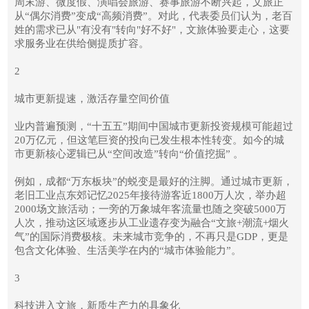
周末游、微度假、演唱会旅游、赛事旅游不断兴起，文旅正
从“偶尔消费”变成“高频消费”。对此，代表委员们认为，老百
姓的需求已从"有没有"转向"好不好"，文旅体验要走心，这要
求服务业在供给侧提质扩容。
2
城市更新提速，激活存量空间价值
业内普遍预测，“十五五”期间中国城市更新投资规模可能超过
20万亿元，但这笔巨资的投向已发生根本性转变。如今的城
市更新核心逻辑已从“空间改造”转向“价值挖掘” 。
例如，成都“万东板块”的蜕变是最好的注脚。通过城市更新，
老旧工业点东郊记忆2025年接待游客近1800万人次，举办超
2000场文旅活动；一旁的万象城年客流量也随之突破5000万
人次，推动这区域逐步从工业遗存变为融合“文旅+潮流+烟火
气”的国际消费极核。未来城市竞争的，不再只是GDP，更是
包含文化体验、生活美学在内的“城市体验能力”。
3
科技进入文旅，新质生产力的具象化