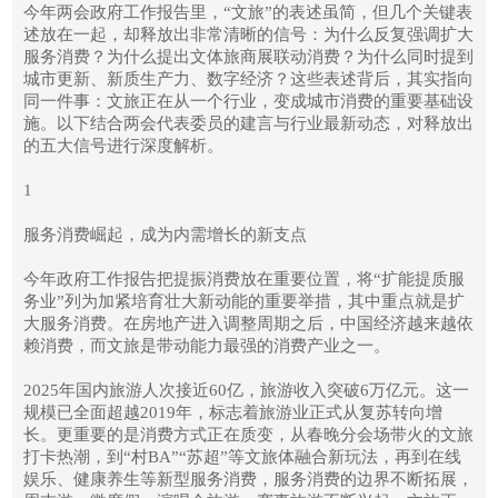
今年两会政府工作报告里，“文旅”的表述虽简，但几个关键表
述放在一起，却释放出非常清晰的信号：为什么反复强调扩大
服务消费？为什么提出文体旅商展联动消费？为什么同时提到
城市更新、新质生产力、数字经济？这些表述背后，其实指向
同一件事：文旅正在从一个行业，变成城市消费的重要基础设
施。以下结合两会代表委员的建言与行业最新动态，对释放出
的五大信号进行深度解析。
1
服务消费崛起，成为内需增长的新支点
今年政府工作报告把提振消费放在重要位置，将“扩能提质服
务业”列为加紧培育壮大新动能的重要举措，其中重点就是扩
大服务消费。在房地产进入调整周期之后，中国经济越来越依
赖消费，而文旅是带动能力最强的消费产业之一。
2025年国内旅游人次接近60亿，旅游收入突破6万亿元。这一
规模已全面超越2019年，标志着旅游业正式从复苏转向增
长。更重要的是消费方式正在质变，从春晚分会场带火的文旅
打卡热潮，到“村BA”“苏超”等文旅体融合新玩法，再到在线
娱乐、健康养生等新型服务消费，服务消费的边界不断拓展，