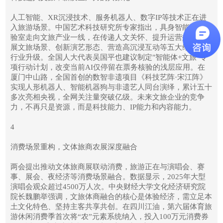
人工智能、XR沉浸技术、服务机器人、数字IP等技术正在进
入旅游场景。中国艺术科技研究所专家指出，具身智能正从实
验室走向文旅产业一线，在传递人文关怀、提升运营效率、拓
展文旅场景、创新演艺形态、营造高沉浸互动等五大维度推动
行业升级。全国人大代表吴国平也建议制定"智能体+文旅"专
项行动计划，改变当前AI仅停留在票务核验的浅层应用。在
厦门中山路，全国首创的数智非遗项目《科技艺阵·宋江阵》
实现人形机器人、智能机器狗与非遗艺人同台演绎，累计五十
多次亮相央视，全网关注量突破亿级。未来文旅企业的竞争
力，不再只是资源，而是科技能力、IP能力和内容能力。
4
消费场景重构，文体旅商农展深度融合
两会提出推动文体旅商展联动消费，旅游正在与演唱会、赛
事、展会、夜经济等消费场景融合。数据显示，2025年大型
演唱会观众超过4500万人次。中央财经大学文化经济研究院
院长魏鹏举强调，文旅体商融合的核心是体验经济，需立足本
土文化特色、坚持主客共享共创。在四川江油，第六届体育旅
游休闲消费季首次将“农”元素系统纳入，投入100万元消费券