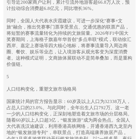
引导近200家商户让利，累计引流外地游客超66.8万人次，预
计拉动综合消费超6.8亿元，同比增长36%。
同时，全国人大代表水庆霞建议，可进一步深化"赛事+文
旅"融合，推出凭赛事门票享受景点、交通优惠的联票产品，
将短暂的赛事流量转化为持续的文旅留量。2026年F1中国大
奖赛期间，上海格子旗嘉年华首创"多点串联"模式，联动徐汇
西岸、嘉定上赛场等四大核心地标，将赛事流量导入周边商
圈、餐饮、娱乐等业态，让入境游客从观光客变为深度消费
者。这种模式证明，文商旅体展联动不是简单叠加，而是重构
价值链。
5
人口结构变化，重塑文旅市场格局
国家统计局的官方报告显示：60岁及以上人口为32338万人，
占总人口的23.0%。与此同时，全年出生人口792万。这一老
一少的人口结构变化，正深刻地塑造着文旅市场的分层格局。
随着60岁以上人口超3亿，“银发旅游”成为两会热点。全国人
大代表冼汉迪建议，利用香港高铁网络，开通香港西九龙至内
地的“银发旅游专列”，串联景点，打造高端康养旅居产品 。
今年3月底多地将联动开行银发旅游专列，以"一线多景、夜行