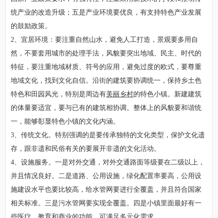
统产业的改造升级；五是产业环境要优良，有支持特色产业发展
的鼓励政策。
2、宜居环境：要注重自然山水，避免人工打造，景观要多用自
然，不要套用城市的处理手法，风貌要突出地域、民主、时代的
特征，要注重地域材质、符号的应用，避免过度的欧式，要尊重
地域文化，找到文化自信。沿街的建筑要协调统一，保持乡土色
特色和田园风光，特别是周边有
美丽乡村
的特色小镇。新建建筑
的体量要适宜，要与已有的建筑相协调。整体上的风貌要和谐统
一，能够彰显特色小镇的文化内涵。
3、传统文化。特别强调的是要传承独特的文化类型，保护文化遗
存，跟非遗和民俗有关的要展开非遗的文化活动。
4、设施服务。一是对外交通，对外交通路面等级要在二级以上，
并且情况良好。二是道路、公用设施，绿化配置率要高，公用设
施建设水平也要比较高，给水管网要进行全覆盖，并且符合国家
相关标准。三是污水管网要实现全覆盖。四是小镇里面最好有一
些医疗、教育和商业的功能，可满足多元化需求。