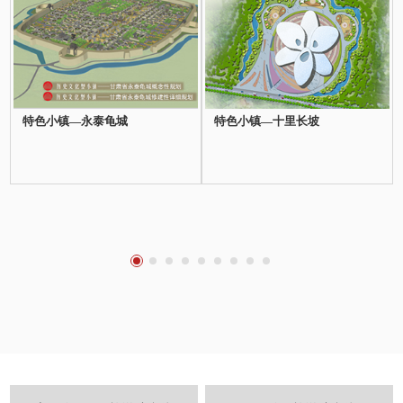
特色小镇—永泰龟城
特色小镇—十里长坡